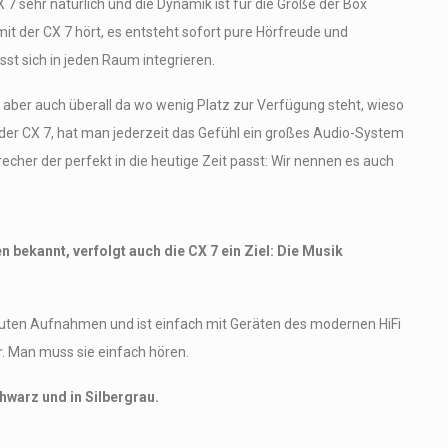
 7 sehr natürlich und die Dynamik ist für die Größe der Box
t der CX 7 hört, es entsteht sofort pure Hörfreude und
sst sich in jeden Raum integrieren.
 aber auch überall da wo wenig Platz zur Verfügung steht, wieso
der CX 7, hat man jederzeit das Gefühl ein großes Audio-System
recher der perfekt in die heutige Zeit passt: Wir nennen es auch
n bekannt, verfolgt auch die CX 7 ein Ziel: Die Musik
 guten Aufnahmen und ist einfach mit Geräten des modernen HiFi
r. Man muss sie einfach hören.
chwarz und in Silbergrau.