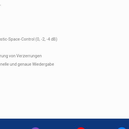
r
ic-Space-Control (0, -2, -4 dB)
rung von Verzerrungen
hnelle und genaue Wiedergabe