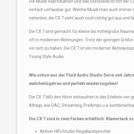
Die Musik Reproduktion und das Stereobild ist mit der CX
einfach unfassbar gut. Welche Musik man auch immer mi
nebenbei, die CX 7 sieht auch noch richtig gut aus und lä
Die CX 7 sind gemacht für kleine bis mittelgroße Räume
oft in modernen Wohnungen. Trotz der geringen Größe 
vor sich zu haben. Die CX 7 ist ein moderner Aktivlautsp
Young Style Audio.
Wie schon aus der Fluid Audio Studio Serie seit Jahre
wahrheitsgetreu und perfekt wiederzugeben!
Die CX 7 läßt den Hörer eintauchen in das Erlebnis von
Alltags, wie DAC, Streaming, PreAmps u.a. kombinierba
Die CX 7 sind in zwei Farben erhältlich: Klavierlack s
Aktiver HiFi/Studio-Regallautsprecher