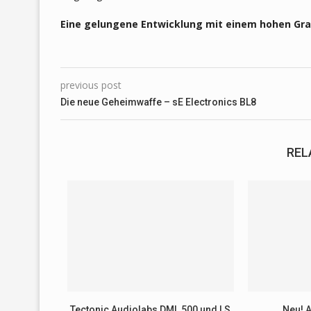
Eine gelungene Entwicklung mit einem hohen Gra
previous post
Die neue Geheimwaffe – sE Electronics BL8
REL
Tectonic Audiolabs DML 500 und LS
Neu! 