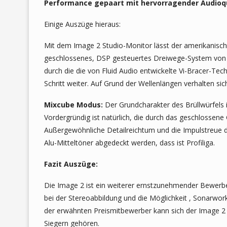
Performance gepaart mit hervorragender Audioqua
Einige Auszüge hieraus:
Mit dem Image 2 Studio-Monitor lässt der amerikanische
geschlossenes, DSP gesteuertes Dreiwege-System von 
durch die die von Fluid Audio entwickelte Vi-Bracer-Te
Schritt weiter. Auf Grund der Wellenlängen verhalten sic
Mixcube Modus:
Der Grundcharakter des Brüllwürfels i
Vordergründig ist natürlich, die durch das geschlossen
Außergewöhnliche Detailreichtum und die Impulstreue 
Alu-Mitteltöner abgedeckt werden, dass ist Profiliga.
Fazit Auszüge:
Die Image 2 ist ein weiterer ernstzunehmender Bewerbe
bei der Stereoabbildung und die Möglichkeit , Sonarwor
der erwähnten Preismitbewerber kann sich der Image 2 
Siegern gehören.