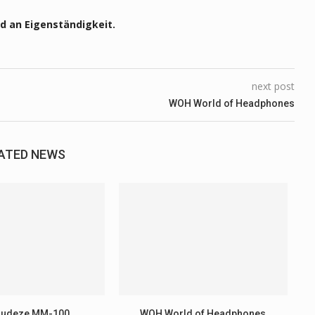
d an Eigenständigkeit.
next post
WOH World of Headphones
ATED NEWS
Audeze MM-100
WOH World of Headphones